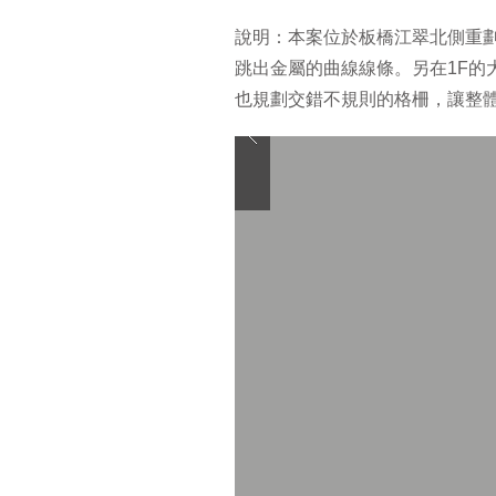
​說明：本案位於板橋江翠北側重
跳出金屬的曲線線條。另在1F
也規劃交錯不規則的格柵，讓整