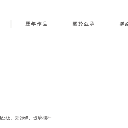
歷 年 作 品
關 於 亞 承
聯 
疆
凹凸板、鋁飾條、玻璃欄杆