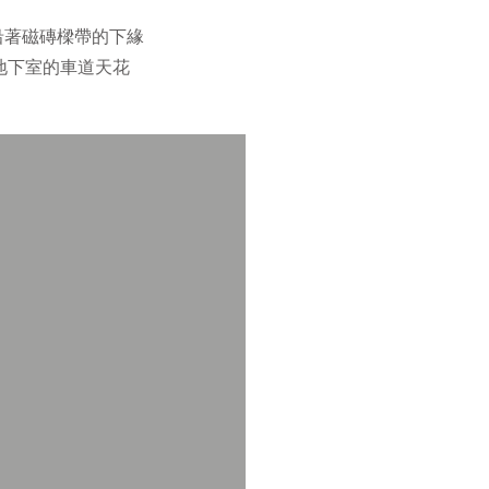
沿著磁磚樑帶的下緣
地下室的車道天花