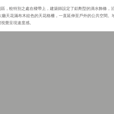
劃區，較特別之處在樑帶上，建築師設定了鋁劑型的滴水飾條，
的大廳天花滿布木紋色的天花格柵，一直延伸至戶外的公共空間。
體視覺呈現速度感。