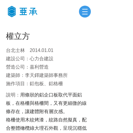
權立方
台北士林
2014.01.01
建設公司：心力合建設
營造公司：嘉利營造
建築師：李天鐸建築師事務所
​施作項目：鋁包板、鋁格柵
​說明：
用條狀的鋁企口板取代平面鋁
板，在格柵與格柵間，又有更細微的線
條存在，讓建體附有層次感。
格柵使用木紋烤漆，紋路自然擬真，配
合整體橄欖綠大理石外觀，呈現沉穩低