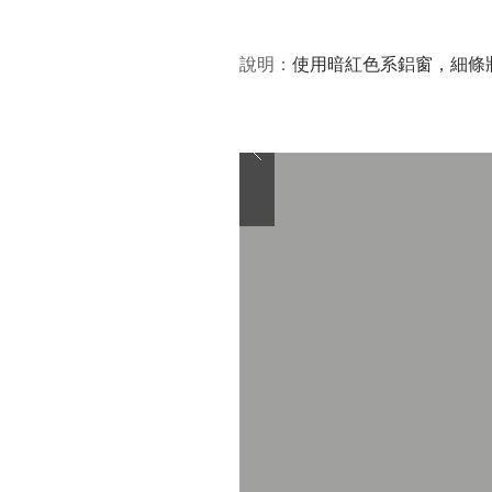
​說明：
使用暗紅色系鋁窗，細條