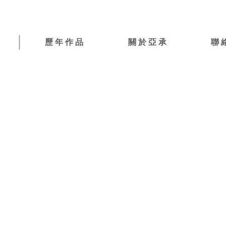
歷 年 作 品
關 於 亞 承
聯 