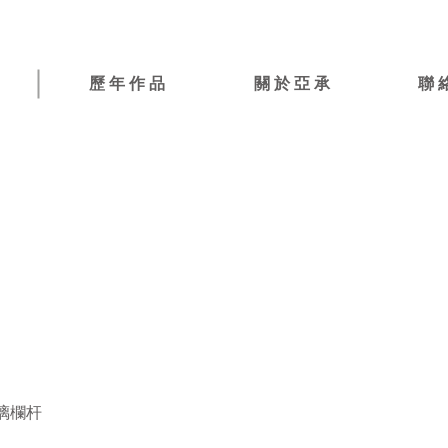
歷 年 作 品
關 於 亞 承
聯 
璃欄杆