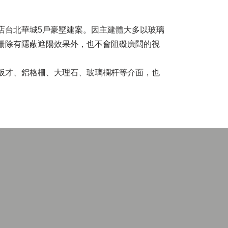
店台北華城5戶豪墅建案。因主建體大多以玻璃
柵除有隱蔽遮陽效果外，也不會阻礙廣闊的視
板才、鋁格柵、大理石、玻璃欄杆等介面，也
。