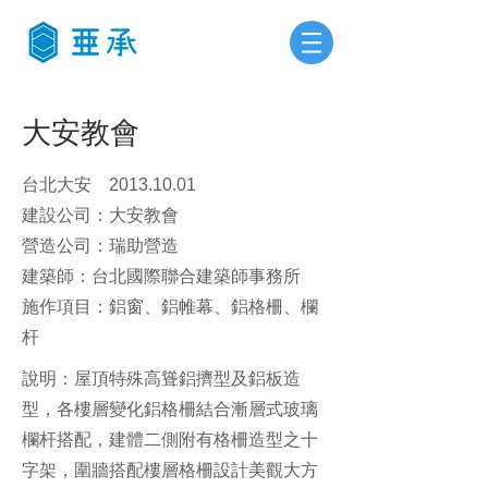
大安教會
台北大安
2013.10.01
建設公司：大安教會
營造公司：瑞助營造
建築師：台北國際聯合建築師事務所
​施作項目：鋁窗、鋁帷幕、鋁格柵、欄
杆
​說明：屋頂特殊高聳鋁擠型及鋁板造
型，各樓層變化鋁格柵結合漸層式玻璃
欄杆搭配，建體二側附有格柵造型之十
字架，圍牆搭配樓層格柵設計美觀大方